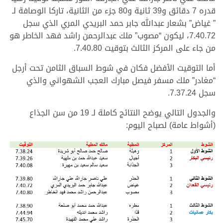
قدره 7 دقائق و39 ثانية و80 جزء من الثانية، تاركا الوصافة لـ
” غياض” بشعار عبدالله جابر حمد البريدي المري الذي سجل
7.40.72، ليكون “مصوب” ملك عبدالرحمن راشد فهد الخاطر هو
من جاء على المركز الثالث بتوقيت 7.40.80.
أما التوقيت الأفضل فكان في شوط السباق الثامن تحت أرجل
“مغادر” ملك مسفر فيصل مبارك العجب الشهواني والذي
سجل 7.37.24.
والجدول التالي يوضح النتائج كاملة لـ 19 من سن الجذاع
(أشواط عامة) لصباح اليوم: