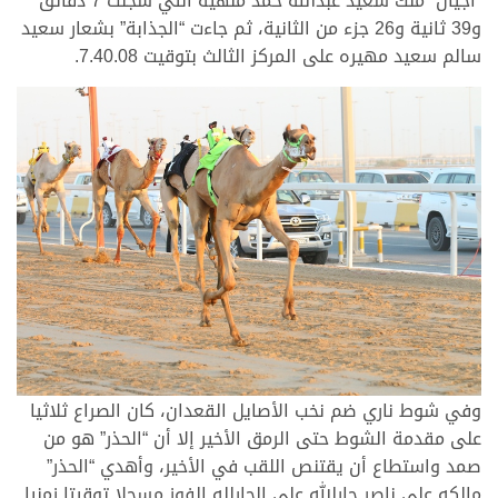
“أجيال” ملك سعيد عبدالله حمد ملهيه التي سجلت 7 دقائق
و39 ثانية و26 جزء من الثانية، ثم جاءت “الجذابة” بشعار سعيد
سالم سعيد مهيره على المركز الثالث بتوقيت 7.40.08.
وفي شوط ناري ضم نخب الأصايل القعدان، كان الصراع ثلاثيا
على مقدمة الشوط حتى الرمق الأخير إلا أن “الحذر” هو من
صمد واستطاع أن يقتنص اللقب في الأخير، وأهدي “الحذر”
مالكه علي ناصر جارالله علي الجارلله الفوز مسجلا توقيتا زمنيا