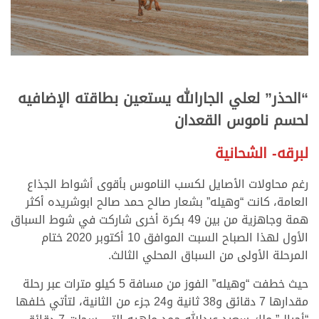
“الحذر” لعلي الجارالله يستعين بطاقته الإضافيه
لحسم ناموس القعدان
لبرقه- الشحانية
رغم محاولات الأصايل لكسب الناموس بأقوى أشواط الجذاع
العامة، كانت “وهيله” بشعار صالح حمد صالح ابوشريده أكثر
همة وجاهزية من بين 49 بكرة أخرى شاركت في شوط السباق
الأول لهذا الصباح السبت الموافق 10 أكتوبر 2020 ختام
المرحلة الأولى من السباق المحلي الثالث.
حيث خطفت “وهيله” الفوز من مسافة 5 كيلو مترات عبر رحلة
مقدارها 7 دقائق و38 ثانية و24 جزء من الثانية، لتأتي خلفها