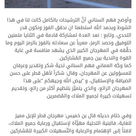
وأوضح فهم السناني أنَّ الترشيحات بالكامل كانت لنا في هذا
الشوط وبحمد الله استطعنا ان نحقق الفوز ونكون قدر
التحدي، وتابع : نعد العدة لمشاركة قادمة في الثنايا متمنين
التوفيق وحصد الرمز، معرباً عن سعادته بالفوز بالرمز اليوم وما
حقَّقه في المهرجان الكبير الذي يشهد منافسة في غاية
القوة والندية بين جميع المُشاركين.
كما وجَّهَ العماني فهم السناني تحيةَ شكر وتقدير وعرفان
للمسؤولين عن المهرجان، وقال: شكراً لأهل قطر على حسن
الضيافة والإستقبال، و “بيض الله وجيهكم “على هذا
المهرجان الرائع، والذي يتميَّز بتنظيم أكثر من رائع، وتقديم
تسهيلات كبيرة لجميع الملاك والمُضمرين.
وفي ختام حديثه قال بن خميس: مهرجان قطر للإبل مميز
للغاية، فالبنية التحتية مهيَّأة لإستقبال ورعاية جميع الملاك،
لافتاً إلى الإهتمام والرعاية والتّسهيلات الكبيرة للمُشاركين