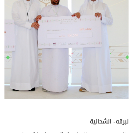
لبرقه- الشحانية