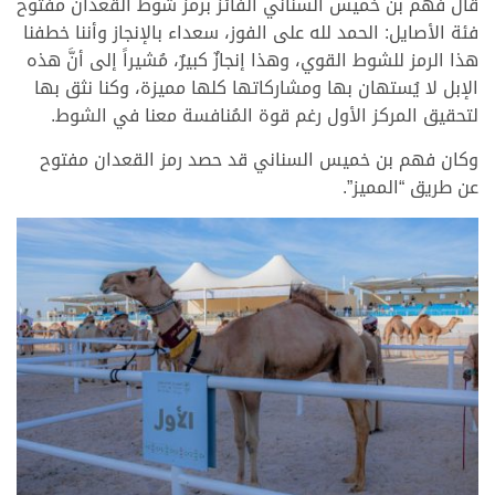
قال فهم بن خميس السناني الفائز برمز شوط القعدان مفتوح
فئة الأصايل: الحمد لله على الفوز، سعداء بالإنجاز وأننا خطفنا
هذا الرمز للشوط القوي، وهذا إنجازٌ كبيرٌ، مُشيراً إلى أنَّ هذه
الإبل لا يُستهان بها ومشاركاتها كلها مميزة، وكنا نثق بها
لتحقيق المركز الأول رغم قوة المُنافسة معنا في الشوط.
وكان فهم بن خميس السناني قد حصد رمز القعدان مفتوح
عن طريق “المميز”.