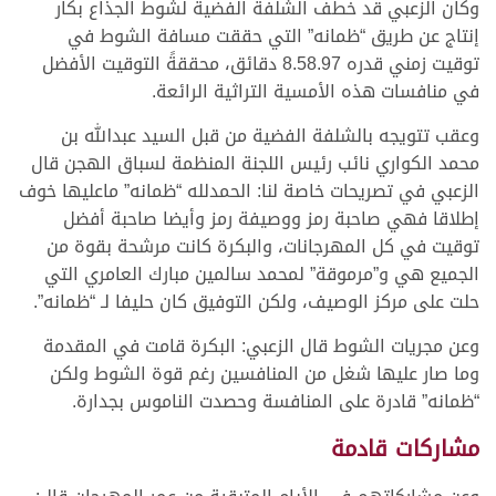
وكان الزعبي قد خطف الشلفة الفضية لشوط الجذاع بكار
إنتاج عن طريق “ظمانه” التي حققت مسافة الشوط في
توقيت زمني قدره 8.58.97 دقائق، محققةً التوقيت الأفضل
في منافسات هذه الأمسية التراثية الرائعة.
وعقب تتويجه بالشلفة الفضية من قبل السيد عبدالله بن
محمد الكواري نائب رئيس اللجنة المنظمة لسباق الهجن قال
الزعبي في تصريحات خاصة لنا: الحمدلله “ظمانه” ماعليها خوف
إطلاقا فهي صاحبة رمز ووصيفة رمز وأيضا صاحبة أفضل
توقيت في كل المهرجانات، والبكرة كانت مرشحة بقوة من
الجميع هي و”مرموقة” لمحمد سالمين مبارك العامري التي
حلت على مركز الوصيف، ولكن التوفيق كان حليفا لـ “ظمانه”.
وعن مجريات الشوط قال الزعبي: البكرة قامت في المقدمة
وما صار عليها شغل من المنافسين رغم قوة الشوط ولكن
“ظمانه” قادرة على المنافسة وحصدت الناموس بجدارة.
مشاركات قادمة