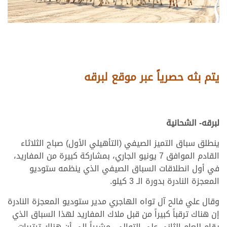
يتم بثه حصرياً عبر موقع لبرقه
لبرقه- الشحانية
ينطلق سباق التميز الصيفي (التأهيلي الأول) صباح الثلاثاء
القادم الموافق 7 يونيو الجاري، بمشاركة كبيرة من المفاريد،
في أول انطلاقات السباق الصيفي الذي ينظمه ستوديو
المعجزة النادرة بدورة الـ 3 كيلو.
وقال علي فالح آل تواه الهاجري مدير ستوديو المعجزة النادرة
إن هناك ترقباً كبيراً من قبل ملاك المفاريد لهذا السباق الذي
يقام للعام الثاني على التوالي، مشيراً إلى أن هناك ترتيبات