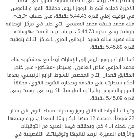
وسيطرت «ذخيرة» على مقدمة الشوط القوي في الأمتار
الأخيرة كعادة أشواط الرموز اليوم، محققة الفوز والناموس
في توقيت زمني قدره 5.44.43 دقيقة، على حساب «ترف»
ملك محمد خليفة محمد العميمي التي حلت في مركز الوصافة
بتوقيت زمني قدره 5.44.73 دقيقة، فيما اكتفت «هومات»
ملك فهيد سالم فهيد الزبداني المري بالمركز الثالث بتوقيت
قدره 5.45.89 دقيقة.
كما طار آخر رموز اليوم إلى الإمارات أيضاً مع «مشكور» ملك
محمد الحزمي قناص العامري، وسيطر «مشكور» على خنجر
الحقايق قعدان إنتاج المخصص للشوط الرابع الرئيسي، بعدما
أحكم سيطرته على مقدمة وصدارة الشوط القوي، محققاً
الفوز والناموس والجائزة المليونية الكبيرة في توقيت زمني
قدره 5.45.09 دقيقة.
وتوالت أشواط الحقايق رموز وسيارات مساء اليوم على مدار
22 شوطاً، خصصت 12 منها للبكار و10 للقعدان، جرت جميعها
من نقطة الـ 4 كم، وتحققت فيها العديد من التوقيتات
والأرقام المميزة، نرصد نتائجها وتوقيتاتها التفصيلية في