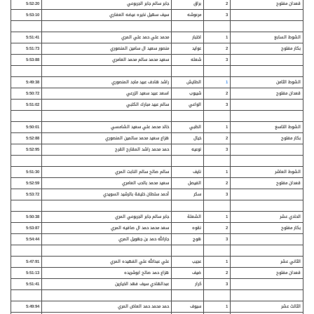
قعدان مفتوح
2
براق
جابر سالم جابر الجربوعي
5:52:20
3
مرعوشه
سيف سهيل نخيره عيضه العفاري
5:53:10
الشوط السابع
1
اختبار
محمد علي حمد علي المري
5:51:41
بكار مفتوح
2
عوايد
منصور سعيد ال سامين المنصوري
5:51:73
3
شعله
سعيد محمد سالم محمد العامري
5:53:88
الشوط الثامن
1
الطايش
راشد هادف عبيد ماجد المنصوري
5:49:38
قعدان مفتوح
2
شيبوب
اسعد عبيد سعيد الزرعي
5:50:72
3
الواعي
سالم عبيد مبارك الكتبي
5:51:02
الشوط التاسع
1
الظبي
خالد محمد علي سعيد الشامسي
5:50:01
بكار مفتوح
2
خيال
هزاع سعيد محمد سالمين المنصوري
5:52:88
3
نوعيه
حمد محمد راشد المقارح القرح
5:52:95
الشوط العاشر
1
نايف
سالم صالح سالم النابت المري
5:51:30
قعدان مفتوح
2
الفيصل
سعيد محمد بالحب العامري
5:52:59
3
سكر
أحمد سلطان خليفة بالرشيد السويدي
5:53:72
الحادي عشر
1
الشعلة
جابر سالم جابر الجربوعي المري
5:50:38
بكار مفتوح
2
نقوه
سعد محمد حمد ال صافيه المري
5:53:87
3
هوج
جارالله حمد بن جهويل المري
5:54:44
الثاني عشر
1
عجيب
علي عبدالله علي الفهيده المري
5:47:91
قعدان مفتوح
2
ضيف
هزاع حمد صالح ابوشريده
5:51:13
3
كرار
عبدالهادي سيف فهد الخيارين
5:51:41
الثالث عشر
1
سيوف
حمد محمد حمد العاض المري
5:49:94