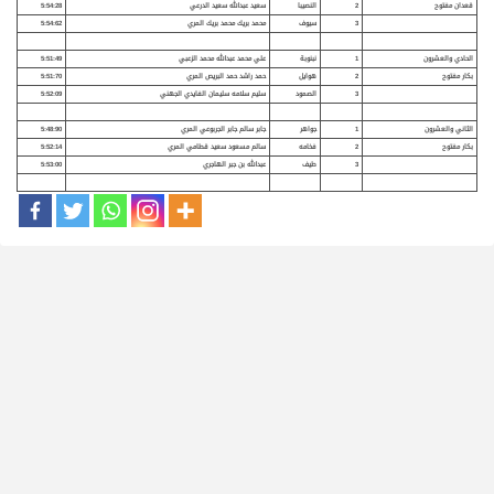
قعدان مفتوح
2
النصيبا
سعيد عبدالله سعيد الدرعي
5:54:28
3
سيوف
محمد بريك محمد بريك المري
5:54:62
الحادي والعشرون
1
نبنوبة
علي محمد عبدالله محمد الزعبي
5:51:49
بكار مفتوح
2
هوايل
حمد راشد حمد البريص المري
5:51:70
3
الصمود
سليم سلامه سليمان الفايدي الجهني
5:52:09
الثاني والعشرون
1
جواهر
جابر سالم جابر الجربوعي المري
5:48:90
بكار مفتوح
2
فخامه
سالم مسعود سعيد قطامي المري
5:52:14
3
طيف
عبدالله بن جبر الهاجري
5:53:00