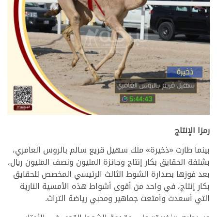
.
رمزا الإنتاج
بينما طارت «ذخيرة» ملك سهيل قريع سالم بالروس العامري،
بشلفة الحقايق بكار إنتاج وجائزة المليون ونصف المليون ريال،
بعد فوزها بصدارة الشوط الثالث الرئيسي المخصص للحقايق
بكار إنتاج، في واحد من أقوى أشواط هذه الأمسية النارية
التي أسعدت وأمتعت جماهير ومحبي رياضة التراث.