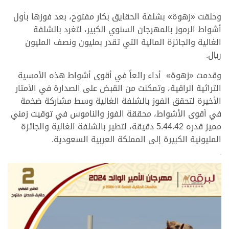
وحلقت «زهوة» بشلفة الحقايق بكار مفتوح، بعد فوزها بأول
أشواط الرموز بالمهرجان السنوي الكبير، لتغرد بالشلفة
الغالية والجائزة المالية التي تقدر بمليون ونصف المليون
ريال.
وقدمت «زهوة» أداء رائعاً في أقوى أشواط هذه الأمسية
التراثية الراقية، وتمكنت من القبض على الصدارة في الأمتار
الأخيرة لتحقق الفوز بالشلفة الغالية وسط مشاركة ضخمة
في أقوى الأشواط، محققة الفوز والناموس في توقيت زمني
مميز قدره 5.44.42 دقيقة، لتطير بالشلفة الغالية والجائزة
المليونية الكبيرة إلى المملكة العربية السعودية.
>