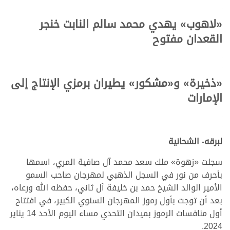
.
«
لاهوب
»
يهدي محمد سالم النابت خنجر
القعدان مفتوح
.
.
.
«
ذخيرة
» و«
مشكور
»
يطيران برمزي الإنتاج إلى
الإمارات
.
.
.
لبرقه- الشحانية
سجلت «زهوة» ملك سعد محمد آل صافية المري، اسمها
بأحرف من نور في السجل الذهبي لمهرجان صاحب السمو
الأمير الوالد الشيخ حمد بن خليفة آل ثاني، حفظه الله ورعاه،
بعد أن توجت بأول رموز المهرجان السنوي الكبير، في افتتاح
أول منافسات الرموز بميدان التحدي مساء اليوم الأحد 14 يناير
2024.