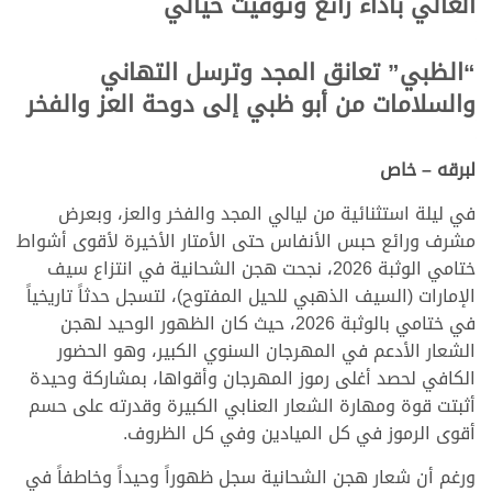
الغالي بأداء رائع وتوقيت خيالي
“الظبي” تعانق المجد وترسل التهاني
والسلامات من أبو ظبي إلى دوحة العز والفخر
لبرقه – خاص
في ليلة استثنائية من ليالي المجد والفخر والعز، وبعرض
مشرف ورائع حبس الأنفاس حتى الأمتار الأخيرة لأقوى أشواط
ختامي الوثبة 2026، نجحت هجن الشحانية في انتزاع سيف
الإمارات (السيف الذهبي للحيل المفتوح)، لتسجل حدثاً تاريخياً
في ختامي بالوثبة 2026، حيث كان الظهور الوحيد لهجن
الشعار الأدعم في المهرجان السنوي الكبير، وهو الحضور
الكافي لحصد أغلى رموز المهرجان وأقواها، بمشاركة وحيدة
أثبتت قوة ومهارة الشعار العنابي الكبيرة وقدرته على حسم
أقوى الرموز في كل الميادين وفي كل الظروف.
ورغم أن شعار هجن الشحانية سجل ظهوراً وحيداً وخاطفاً في