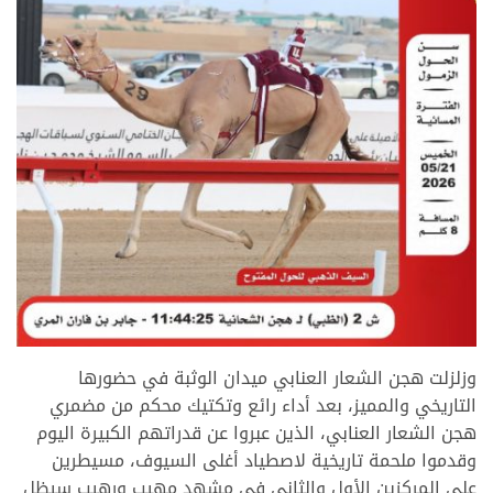
>
وزلزلت هجن الشعار العنابي ميدان الوثبة في حضورها
التاريخي والمميز، بعد أداء رائع وتكتيك محكم من مضمري
هجن الشعار العنابي، الذين عبروا عن قدراتهم الكبيرة اليوم
وقدموا ملحمة تاريخية لاصطياد أغلى السيوف، مسيطرين
على المركزين الأول والثاني في مشهد مهيب ورهيب سيظل