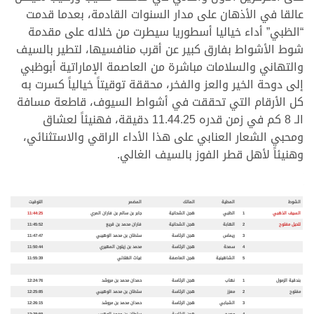
عالقا في الأذهان على مدار السنوات القادمة، بعدما قدمت
“الظبي” أداء خياليا أسطوريا سيطرت من خلاله على مقدمة
شوط الأشواط بفارق كبير عن أقرب منافسيها، لتطير بالسيف
والتهاني والسلامات مباشرة من العاصمة الإماراتية أبوظبي
إلى دوحة الخير والعز والفخر، محققة توقيتاً خيالياً كسرت به
كل الأرقام التي تحققت في أشواط السيوف، قاطعة مسافة
الـ 8 كم في زمن قدره 11.44.25 دقيقة، فهنيئاً لعشاق
ومحبي الشعار العنابي على هذا الأداء الراقي والاستثنائي،
وهنيئاً لأهل قطر الفوز بالسيف الغالي.
الشوط
المطية
المالك
المضمر
التوقيت
السيف الذهبي
1
الظبي
هجن الشحانية
جابر بن سالم بن فاران المري
11:44:25
للحيل مفتوح
2
الهابة
هجن الشحانية
فاران محمد بن قريع
11:45:52
3
ريماس
هجن الرئاسة
سلطان بن محمد الوهيبي
11:47:47
4
سمحة
هجن الرئاسة
محمد بن زيتون المهيري
11:50:44
5
الشاهينية
هجن العاصفة
غياث الهلالي
11:55:39
بندقية الزمول
1
نهاب
هجن الرئاسة
حمدان محمد بن مروشد
12:24:76
مفتوح
2
معزز
هجن الرئاسة
سلطان بن محمد الوهيبي
12:25:85
3
الشبابي
هجن الرئاسة
حمدان محمد بن مروشد
12:26:15