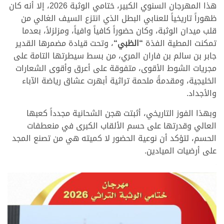
هذا المهرجان السنوي الكبير، ختامي الوثبة 2026، إلا أنه كان
ظهوراً تاريخياً للعنابي البطل الذي انتزع السيف الغالي من
قلب ميدان الوثبة، وكان حضوراً كافياً وافياً، ومزلزلاً، بعدما
تمكنت المطية الفذة
“
الظبي
“
، وتحت قيادة مضمرها القدير
جابر بن سالم بن فاران المري، من بسط سيطرتها التامة على
مجريات الشوط الأقوى، متفوقة على أعرق وأقوى الشعارات
الخليجية، ومقدمةً ملحمة تراثية أبهرت عشاق رياضة الآباء
والأجداد.
وبهذا الفوز التاريخي، أثبتت هجن الشحانية مجدداً كعبها
العالي وقدرتها على حسم الألقاب الكبرى في منعطفات
الحسم، لتؤكد أن نوعية الحضور لا كميته هي من تصنع المجد
على أرضيات الميادين.
>