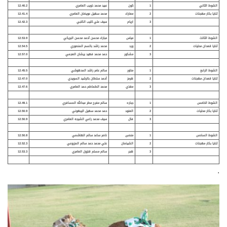
الشوط الثاني
1
كون
عبيد محمد ذويب العامري
12.40.2
ثنايا بكار مهجنات
2
معارك
محمد سهيل عويضان العامري
12.41.4
3
اريام
سيف علي كليب الكتبي
12.42.3
الشوط الثالث
1
مياس
مبارك محسن أحمد محسن البريكي
12.53.9
ثنايا قعدان محليات
2
ورد
محمد راشد بالسم المنصوري
12.54.5
3
مشكور
حمد محمد فهيد بيشان العجمي
12.57.0
الشوط الرابع
1
مناور
سالم عامر راشد المدهوشي
12.45.5
ثنايا قعدان مهجنات
2
هرمز
أحمد سلطان بالرشيد السويدي
12.47.0
3
مغذي
محمد الطماطم حمد العامري
12.47.6
الشوط الخامس
1
جباره
سالم مفرح مطر عبدالله المسافري
12.49.1
ثنايا بكار محليات
2
العنود
حمد محمد سهيل اليبهوني
12.50.9
3
فال
سيف محمد راعي الشيجه العامري
12.50.9
الشوط السادس
1
منصى
ناصر ساعد سالم الهاشمي
12.50.8
ثنايا بكار مهجنات
2
الشيذمان
علي محمد حمد سالم المزروعي
12.52.3
3
هجر
سالم مسلم قنزول العامري
12.53.3
.