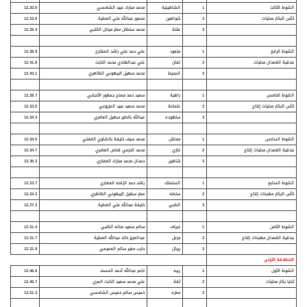
الشوط الثالث
1
الشاهينية
محمد مبارك عبيد الشامسي
12.20.0
كأس
البكار
محليات
2
شواهين
منصور عبدالله علي العطية
12.23.9
3
فتنة
محمد سلطان مطر مرخان الكتبي
12.25.4
الشوط الرابع
1
متعود
علي حمد علي راشد المقارح
12.38.9
بندقية
القعدان
محليات
2
لفان
علي عبدالهادي محمد النابت
12.41.9
3
المحيط
محمد سهيل اليبهوني الظاهري
12.43.1
الشوط الخامس
1
راهية
سعيد حمد مصلح جمهور الأحبابي
12.28.7
كأس
البكار
محليات
إنتاج
2
طماعة
محمد سعيد عبيد المزروعي
12.33.0
3
سلهوده
عبدالله بالطير سهيل العامري
12.34.3
الشوط السادس
1
منحاش
محمد سيف خليفة بالشاوي الغفلي
12.34.5
بندقية
القعدان
محليات
إنتاج
2
غازي
محمد الحزمي قناص العامري
12.34.7
3
شاهين
حمدان محمد مبارك العفاري
12.35.3
الشوط السابع
1
السلملك
راشد حمد الزفنه العفاري
12.23.7
كأس
البكار
مهجنات
إنتاج
2
سلطه
مطر سهيل اليبهوني الظاهري
12.24.3
3
الظبي
خليفة عبدالله علي العطية
12.27.3
الشوط الثامن
1
غرياف
سالم سعيد منانه الكتبي
12.31.4
بندقية
القعدان
مهجنات
إنتاج
2
مزعل
عبدالعزيز خالد عبدالله العطية
12.31.7
3
ريبال
حارب مغير سالم العميمي
12.31.8
الانطلاقة الأولى
الشوط الأول
1
ربيه
ناصر عبدالله أحمد المسند
12.46.6
ثنايا بكار محليات
2
ثقة
علي محمد سعيد النابت المري
12.46.7
3
معزه
خميس سالم خميس الشامسي
12.51.3