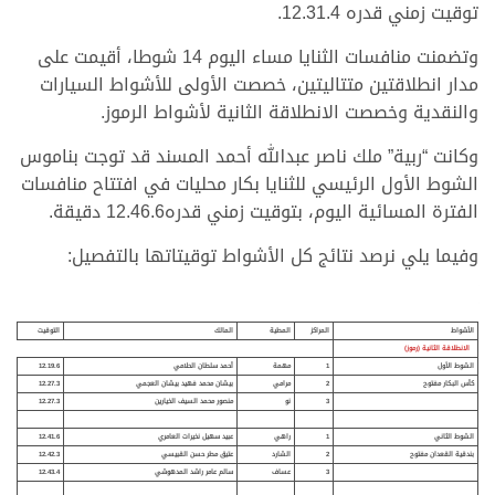
توقيت زمني قدره 12.31.4.
وتضمنت منافسات الثنايا مساء اليوم 14 شوطا، أقيمت على
مدار انطلاقتين متتاليتين، خصصت الأولى للأشواط السيارات
والنقدية وخصصت الانطلاقة الثانية لأشواط الرموز.
وكانت “ربية” ملك ناصر عبدالله أحمد المسند قد توجت بناموس
الشوط الأول الرئيسي للثنايا بكار محليات في افتتاح منافسات
الفترة المسائية اليوم، بتوقيت زمني قدره12.46.6 دقيقة.
وفيما يلي نرصد نتائج كل الأشواط توقيتاتها بالتفصيل:
الأشواط
المراكز
المطية
المالك
التوقيت
الانطلاقة الثانية (رموز)
الشوط الأول
1
مهمة
أحمد سلطان الحلامي
12.19.6
كأس البكار مفتوح
2
مرامي
بيشان محمد فهيد بيشان العجمي
12.27.3
3
نو
منصور محمد السيف الخيارين
12.27.3
الشوط الثاني
1
راهي
عبيد سهيل نخيرات العامري
12.41.6
بندقية القعدان مفتوح
2
الشارد
عتيق مطر حسن القبيسي
12.42.3
3
عساف
سالم عامر راشد المدهوشي
12.43.4