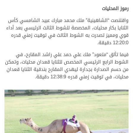
رموز المحليات
واقتنصت “الشاهينية” ملك محمد مبارك عبيد الشامسي كأس
الثنايا بكار محليات، المخصصة للشوط الثالث الرئيسي بعد أداء
قوي ومميز تصدرت به الشوط الثالث في توقيت زمني قدره
12:20:0 دقيقة.
فيما تألق “متعود” ملك علي حمد علي راشد المقارح، في
الشوط الرابع الرئيسي المخصص للثنايا قعدان محليات، وتمكن
من حسم الصدارة بجدارة ليهدي المقارح بندقية الثنايا قعدان
محليات، في توقيت زمني قدره 12:38:9 دقيقة.