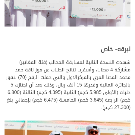
لبرقه- خاص
شهدت النسخة الثانية لمسابقة المحالب (فئة المغاتير)
مشاركة 4 مطايا، وأسفرت نتائج الحلبات عن فوز ناقة حمد
محمد المحنا المري بالمركزالاول والتي حملت الرقم (70) لتفوز
بالجائزة المالية وقدرها 15 ألف ريال، وذلك بعد أن اجتازت 5
حلبات (الأولى 5.985 كجم) الثانية (4.395 كجم) الثالثة (6.800
كجم) الرابعة (3.645 كجم) الخامسة (6.475 كجم) بإجمالي بلغ
(27.300 كجم).