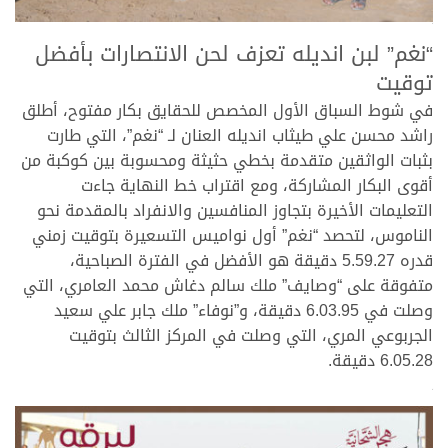
>
“نغم” لبن انديله تعزف لحن الانتصارات بأفضل
توقيت
في شوط السباق الأول المخصص للحقايق بكار مفتوح، أطلق
راشد محسن علي طيثاب انديله العنان لـ “نغم”، التي طارت
بثبات الواثقين متقدمة بخطي حثيثة ومحسوبة بين كوكبة من
أقوى البكار المشاركة، ومع اقتراب خط النهاية جاءت
التعليمات الأخيرة بتجاوز المنافسين والانفراد بالمقدمة نحو
الناموس، لتحصد “نغم” أول نواميس التسعيرة بتوقيت زمني
قدره 5.59.27 دقيقة هو الأفضل في الفترة الصباحية،
متفوقة على “وصايف” ملك سالم دغاش محمد العامري، التي
وصلت في 6.03.95 دقيقة، و”نوفاء” ملك جابر علي سعيد
الجربوعي المري، التي وصلت في المركز الثالث بتوقيت
6.05.28 دقيقة.
>