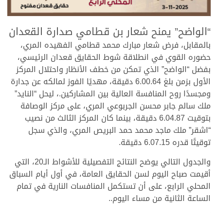
>
“الواضح” يمنح شعار بن قطامي صدارة القعدان
بالمقابل، فرض شعار مبارك محمد قطامي الفهيده المري،
حضوره القوي في انطلاقة شوط الحقايق قعدان الرئيسي،
بفضل “الواضح” الذي تمكن من خطف الأنظار واحتلال المركز
الأول بزمن بلغ 6.00.64 دقيقة، مهديًا الفوز لمالكه عن جدارة
ومجسدًا روح المنافسة العالية بين المشاركين.، ليحل “النايد”
ملك سالم جابر محسن الجربوعي المري، على مركز الوصافة
بتوقيت 6.04.87 دقيقة، بينما كان المركز الثالث من نصيب
“اشقر” ملك ماجد محمد حمد البريص المري، والذي سجل
توقيتًا قدره 6.07.15 دقيقة.
والجدول التالي يوضح النتائج التفصيلية للأشواط الـ20، التي
أقيمت صباح اليوم لسن الحقايق العامة، في أول أيام السباق
المحلي الرابع، على أن تستكمل المنافسات النارية في تمام
الساعة الثانية من مساء اليوم..
.