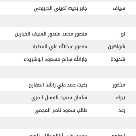
سياف
جابر بخيت ثويني الجربوعي
نو
منصور محمد منصور السيف الخيارين
شواهين
منصور عبدالله علي العطية
شديدة
جارالله سالم مسعود ابوشريده
مذخور
بخيت حمد علي راشد المقارح
نيزك
سلمان سعيد الفسل المري
رعد
طالب سعود ناصر العجمي
العزوم
حسين علي أباالسيقان المري