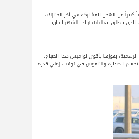
الثنايا قبائل التي شهدت حماساً كبيراً من الهجن المشاركة في آخر المنازلات
الذي تنطلق فعالياته أواخر الشهر الجاري
لرسمية، بفوزها بأقوى نواميس هذا الصباح،
ة لتحسم الصدارة والناموس في توقيت زمني قدره