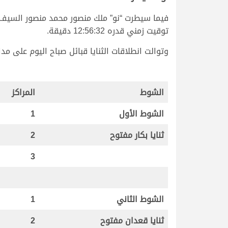
فيما سيطرت “نو” ملك منصور محمد منصور السيف ا
توقيت زمني قدره 12:56:32 دقيقة.
وتوالت انطلاقات الثنايا قبائل صباح اليوم على مدار 10 أشواط، خصصت 6 منها للبكار و4 للقعدان، نرصد نتائجها وتوقيتاتها في الجدول الت
الشوط
المراكز
الشوط الأول
1
ثنايا بكار مفتوح
2
3
الشوط الثاني
1
ثنايا قعدان مفتوح
2