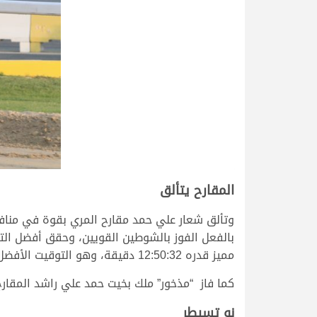
المقارح يتألق
وتألق شعار علي حمد مقارح المري بقوة في مناف
بالفعل الفوز بالشوطين القويين، وحقق أفضل الت
مميز قدره 12:50:32 دقيقة، وهو التوقيت الأفضل صباح اليوم.
كما فاز “مذخور” ملك بخيت حمد علي راشد المقارح بنامو
نو تسيطر