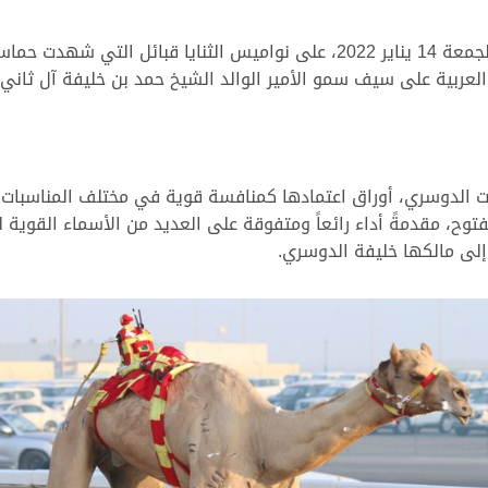
تحديات قوية شهدها ميدان التحدي صباح اليوم الجمعة 14 يناير 2022، على نواميس 
لعربية على سيف سمو الأمير الوالد الشيخ حمد بن خليفة آل ثاني، 
 الدوسري، أوراق اعتمادها كمنافسة قوية في مختلف المناسبات ا
مفتوح، مقدمةً أداء رائعاً ومتفوقة على العديد من الأسماء القوي