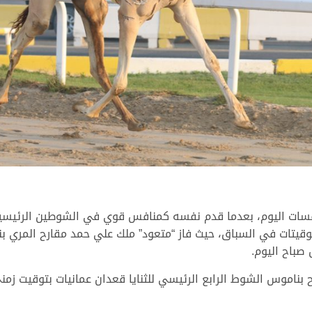
سات اليوم، بعدما قدم نفسه كمنافس قوي في الشوطين الرئيسيين
وقيتات في السباق، حيث فاز “متعود” ملك علي حمد مقارح المري ب
س الشوط الرابع الرئيسي للثنايا قعدان عمانيات بتوقيت زمني قدره 3:06:98