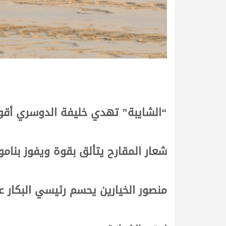
“الشايبة” تهدي خليفة الدوسري أقوى
شعار المقارح يتألق بقوة ويفوز بنا
منصور الخيارين يحسم رئيسي البكار ع