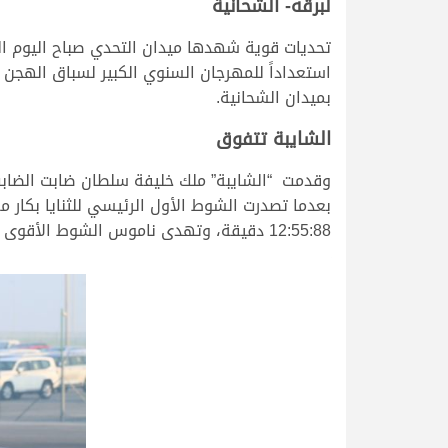
لبرقه- الشحانية
استعداداً للمهرجان السنوي الكبير لسباق الهجن ا
بميدان الشحانية.
الشايبة تتفوق
وقدمت “الشايبة” ملك خليفة سلطان ضابت الضابت
بعدما تصدرت الشوط الأول الرئيسي للثنايا بكار 
12:55:88 دقيقة، وتهدى ناموس الشوط الأقوى إلى مالكها خليفة الدوسري.