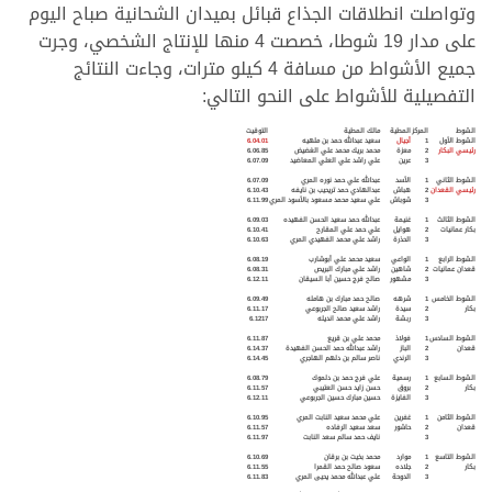
وتواصلت انطلاقات الجذاع قبائل بميدان الشحانية صباح اليوم
على مدار 19 شوطا، خصصت 4 منها للإنتاج الشخصي، وجرت
جميع الأشواط من مسافة 4 كيلو مترات، وجاءت النتائج
التفصيلية للأشواط على النحو التالي:
الشوط
المركز
المطية
مالك المطية
التوقيت
الشوط الأول
1
أجيال
سعيد عبدالله حمد بن ملهيه
6.04.01
رئيسي البكار
2
معزة
محمد بريك محمد علي الغضيض
6.06.85
3
عرين
علي راشد علي العلي المعاضيد
6.07.09
الشوط الثاني
1
الأسد
عبدالله علي حمد نوره المري
6.07.09
رئيسي القعدان
2
هباش
عبدالهادي حمد تريحيب بن نايفه
6.10.43
3
شوباش
علي سعيد محمد مسعود بالأسود المري
6.11.99
الشوط الثالث
1
غنيمة
عبدالله حمد سعيد الحسن الفهيده
6.09.03
بكار عمانيات
2
هوايل
علي حمد علي المقارح
6.10.41
3
الحذرة
راشد علي محمد الفهيدي المري
6.10.63
الشوط الرابع
1
الواعي
سعيد محمد علي أبوشارب
6.08.19
قعدان عمانيات
2
شاهين
راشد علي مبارك البريص
6.08.31
3
مشهور
صالح فرج حسين أبا السيقان
6.12.11
الشوط الخامس
1
شرهه
صالح حمد مبارك بن هامله
6.09.49
بكار
2
سيدة
راشد سعيد صالح الجربوعي
6.11.17
3
ربشة
راشد علي محمد انديله
6.1217
الشوط السادس
1
فولاذ
محمد علي بن قريع
6.11.87
قعدان
2
الباز
راشد عبدالله حمد الحسن الفهيدة
6.14.37
3
الرندي
ناصر سالم بن دلهم الهاجري
6.14.45
الشوط السابع
1
رسمية
علي فرج حمد بن دلموك
6.08.79
بكار
2
بروق
حسن زايد حسن العتيبي
6.11.57
3
الفايزة
حسين مبارك حسين الجربوعي
6.12.11
الشوط الثامن
1
غفرين
علي محمد سعيد النابت المري
6.10.95
قعدان
2
حاشور
سعد سعيد الرفاده
6.11.57
3
نايف حمد سالم سعد النابت
6.11.97
الشوط التاسع
1
موارد
محمد بخيت بن برقان
6.10.69
بكار
2
جلاده
سعود صالح حمد القمرا
6.11.55
3
الدوحة
علي عبدالله محمد يحيى المري
6.11.83