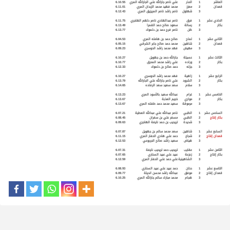
العاشر
1
الحذر
علي ناصر جارالله علي الجارالله المري
6.10.55
قعدان
2
معزز
محمد فهيد محمد الزبدان المري
6.11.01
3
شهلول
ناصر راشد ناصر المريزيق المري
6.12.43
الحادي عشر
1
فرق
ناصر عبدالهادي ناصر دلهم الهاجري
6.11.75
بكار
2
رسالة
سعود صالح حمد القمرا
6.13.49
3
ظن
ناصر فرج حمد بن دلموك
6.13.77
الثاني عشر
1
لماح
صالح حمد بن هامله المري
6.04.53
قعدان
2
شاهين
محمد حمد صالح جابر الشرقي
6.05.15
3
مهيض
فهد محمد راشد الدوسري
6.09.23
الثالث عشر
1
عسيلة
جارالله حمد بن جهويل
6.10.27
بكار
2
وراده
علي راشد محمد المحرق
6.10.77
3
جزله
حمد صالح بن دلموك
6.12.33
الرابع عشر
1
زاهية
فهد محمد راشد الدوسري
6.10.27
بكار
2
الشرود
علي ناصر جارالله علي الجارالله
6.13.79
3
سلام
سعد سعيد سعد الرفاده
6.14.65
الخامس عشر
1
غرام
عبدالله سعيد بالأسود المري
6.13.23
بكار
2
مواري
خجيم العذبة
6.13.67
3
مرموقة
سعيد محمد حمد طفله المري
6.13.67
السادس عشر
1
الظبي
ناصر عبدالله علي عبدالله العطية
6.07.21
بكار إنتاج
2
الظبي
مسفر علي بن سفران
6.08.45
3
شديدة
تريحيب بن حمد نايفة الهاجري
6.09.63
السابع عشر
1
شاهين
سعد محمد سالم بن جهويل
6.07.87
قعدان إنتاج
2
شجاع
حمد علي هادي الحفار المري
6.11.15
3
هياض
سعيد راشد صالح الجربوعي
6.12.53
الثامن عشر
1
عقايب
تريحيب حمد تريحيب نايفة
6.07.31
بكار إنتاج
2
زعزعة
عبيد علي عبيد السناري
6.07.65
3
الشاهينية
علي حمد علي الحفار المري
6.12.59
التاسع عشر
1
دخان
حمد عبيد علي عبيد السناري
6.08.93
قعدان إنتاج
2
موفق
عبدالله راشد محسن انديلة
6.09.77
3
هجام
محمد مبارك سالم جارالله المري
6.10.25