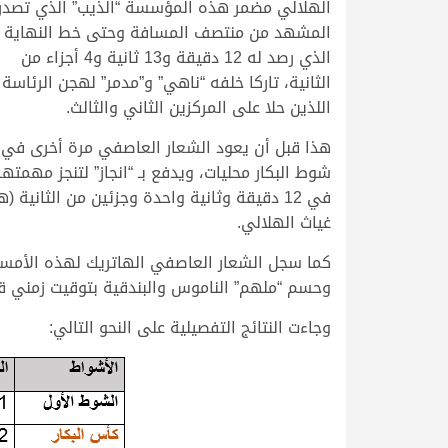
الهلالي مضمر هذه المؤسسة “الذيب” الذي تصدر
المشهد من منتصف المسافة وحتى خط النهاية
الذي رصد له 12 دقيقة و13 ثانية و4 أجزاء من
الثانية، تاركا خلفه “ناهي” و”مدمر” لهجن الرئاسة
اللذين حلا على المركزين الثاني والثالث.
هذا قبل أن يعود الشعار العاصفي مرة أخرى في
شوط البكار محليات، ويدفع بـ “انجاز” لتنجز مهمتها
في 12 دقيقة وثانية واحدة وجزئين من الثان
غياث الهلالي.
كما سجل الشعار العاصفي الهاتريك لهذه الأمسية 
وحسم “ملهم” الناموس والبندقية بتوقيت زمني قدره 12.23.1 د
وجاءت النتائج التفصيلية على النحو التالي: