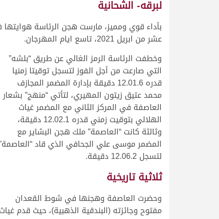
لبرقه- الشحانية
بأداء قوي ومميز، مارست هجن الرئاسة هوايتها في
عشر من ابريل 2021، تاسع ايام المهرجان.
وخطفت الرئاسة الرمز الغالي عن طريق “بلشه”
التي صارعت من أجل الفوز لتسجل توقيتا زمنيا
قدره 12.01.6 دقيقة بإدارة المضمر المجازف
محمد عتيق زيتون المهيري، لتأتي “منهج” بشعار
العاصفة في المركز الثاني مع المضمر غياث
الهلالي بتوقيت زمني قدره 12.02.1 دقيقة،
وثالثة كانت “العاصمة” ملك هجن البشاير مع
المضمر موسى علي الجحافي الذي قاد “العاصمة”
لتسجل 12.06.2 دقيقة.
ثلاثية تاريخية
وحضرت العاصفة وهجنها في شوط القعدان
مفتوح وجائزته (البندقية الذهبية)، حيث قدم غياث