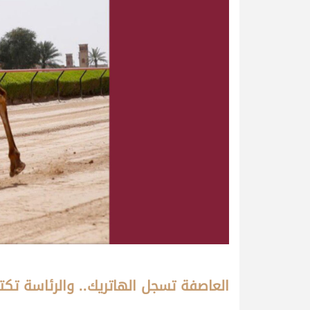
العاصفة تسجل الهاتريك.. والرئاسة تك