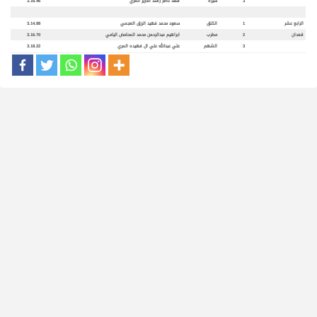
3
سيره
فهد ناصر راشد الحرير المري
3.16.46
الرابع عشر
1
الكنق
سعود محمد فهيد الرزق العجمي
3.14.88
قعدان
2
مطرب
ابراهيم عبدالرحمن محمد المحامض اليامي
3.16.70
3
الشهم
علي عبدالله علي ال فهيده المري
3.18.22