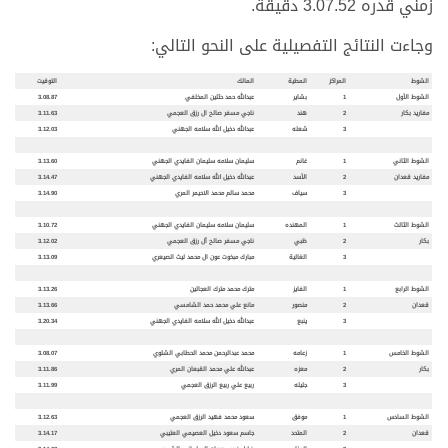
زمني قدره 3.07.52 دقيقة.
وجاءت النتائج التفصيلية على النحو التالي:
الشوط
المراكز
المطية
المالك
التوقيت
الشوط الأول
1
بشاير
عبدالله حمد حثلين المخلفي
3.08.87
مفاريد بكار
2
هند
ناجي مسفر صالح ال رزق العجمي
3.11.63
3
شعله
عبدالله دخيل الله سلامه الجهني
3.12.03
الشوط الثاني
1
غانم
سليمان سلامه سليمان الفايدي الجهني
3.13.60
مفاريد قعدان
2
الأسد
عبدالله دخيل الله سلامه الفايدي الجهني
3.14.47
3
سياف
محمد سالم محمد الاحيمر المري
3.14.90
الشوط الثالث
1
المهنده
سليمان سلامه سليمان الفايدي الجهني
3.10.72
بكار
2
ظبي
ناجي مسفر صالح أل رزق العجمي
3.12.02
3
الغالية
مبارك مبخوت عون ال محمد ليث الصيعري
3.13.09
الشوط الرابع
1
الفايز
مترك محمد مترك العجالين
3.13.26
قعدان
2
منصور
مانع علي محمد حمد الشامسي
3.13.66
3
ينبع
عبدالله دخيل الله سلامه الفايدي الجهني
3.20.34
الشوط الخامس
1
زعامه
محمد عبدالرحمن محمد الحطابي الشلوي
3.08.07
بكار
2
معزه
عبدالله علي محمد القبعان المري
3.11.86
3
جليله
ربيع علي ربيع الرزق العجمي
3.11.99
الشوط السادس
1
موفق
سعود محمد فهيد الرزق العجمي
3.12.63
قعدان
2
المتحد
جاسم سعود دخيل العصيمي العتيبي
3.14.17