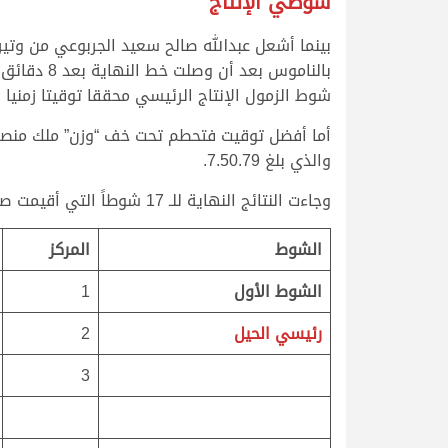
شوطي الإنتاج
بينما أشعل عبدالله صالح سعيد الجربوعي من وتير
شوط الزمول الإنتاج الرئيسي محققا توقيتا زمنيا قدره 7.59.93، ليحل “الشارد” بشعار مبارك محمد بن قطامي في المركز الثاني بت
أما أفضل توقيت فتحطم تحت خف “وزن” ملك منصور
والذي بلغ 7.50.79.
وجاءت النتائج النهاية للـ 17 شوطاً التي أقيمت صباح اليوم لسن الحيل والزمول والسودانيات من هجن أبناء القبائل على النحو التالي:
الشوط
المركز
الشوط الأول
1
رئيسي الحيل
2
3