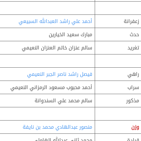
زعفرانة
أحمد علي راشد العبدالله السبيعي
حدث
مبارك سعيد الخيارين
تغريد
سالم عنزان خاتم العنزان النعيمي
راهي
فيصل راشد ناصر الجبر النعيمي
سراب
أحمد محبوب مسعود الرمزاني النعيمي
مذكور
سالم محمد علي السندوانة
وزن
منصور عبدالهادي محمد بن نايفة
قيادة
محمد ثاني عبدالله الهاملي