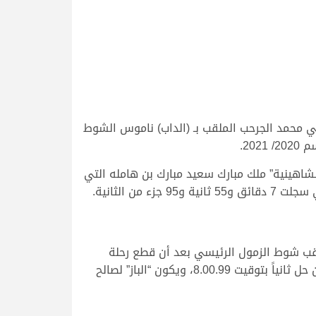
 محمد الجرحب الملقب بـ (الداب) ناموس الشوط
5 ثانية و43 جزء من الثانية، تاركة الوصافة لـ “الشاهينية” ملك مبارك سعيد مبارك بن هامله التي
قب شوط الزمول الرئيسي بعد أن قطع رحلة
السباق وهي الخمسة كيلومترات في زمن وقدره 8.00.19، ليكون “شاهوق” لصالح حمد مبارك بن هامله المري هو من حل ثانياً بتوقيت 8.00.99، ويكون “الباز” لصالح