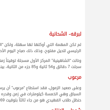
لبرقه- الشحانية
لم تكن المهمة التي أوكلها لها سهلة، ولكن “ا
الرئيسي للحيل مفتوح، وذلك ذلك صباح اليوم الأحد الموافق 13 سبتمبر 2020 تاسع أيام السباق المحلي ال
سجلت 7 دقائق و54 ثانية و85 جزء من الثانية، بينما جاءت على المركز الثالث “سيوف” بشعار حمد محمد بن خزينه التي سجلت 7 دقائق و55 ثانية و95 جزء من الثانية.
مرعوب
وعلى صعيد الزمول، فقد استطاع “مرعوب” أن يرس
حنظل طلاب الفهيدي هو من جاء ثالثاً بتوقيت 8.02.69.