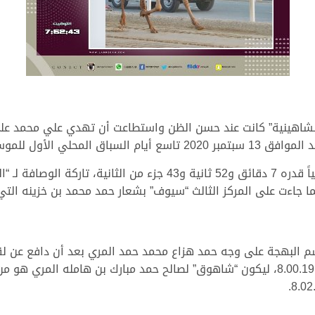
لشاهينية” كانت عند حسن الظن واستطاعت أن تهدي علي محمد علي
أول للموسم 2020/ 2021.
ونالت “الشاهينية” المركز الأول مسجلة توقيتاً زمنياً قدره 7 دقائق و2
م البهجة على وجه حمد هزاع محمد حمد المري بعد أن دافع عن ل