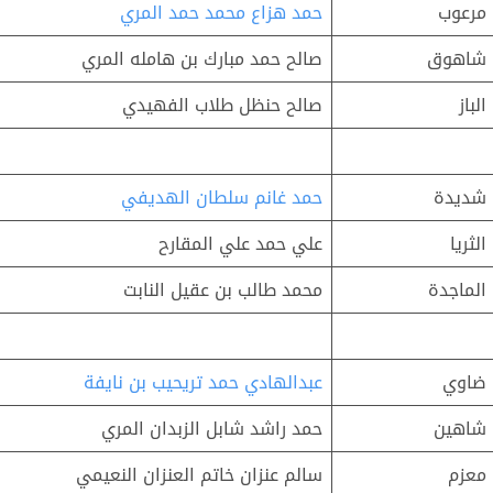
مرعوب
حمد هزاع محمد حمد المري
شاهوق
صالح حمد مبارك بن هامله المري
الباز
صالح حنظل طلاب الفهيدي
شديدة
حمد غانم سلطان الهديفي
الثريا
علي حمد علي المقارح
الماجدة
محمد طالب بن عقيل النابت
ضاوي
عبدالهادي حمد تريحيب بن نايفة
شاهين
حمد راشد شابل الزبدان المري
معزم
سالم عنزان خاتم العنزان النعيمي