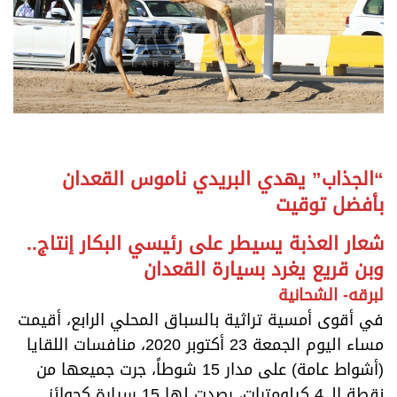
“الجذاب” يهدي البريدي ناموس القعدان
بأفضل توقيت
شعار العذبة يسيطر على رئيسي البكار إنتاج..
وبن قريع يغرد بسيارة القعدان
لبرقه- الشحانية
في أقوى أمسية تراثية بالسباق المحلي الرابع، أقيمت
مساء اليوم الجمعة 23 أكتوبر 2020، منافسات اللقايا
(أشواط عامة) على مدار 15 شوطاً، جرت جميعها من
نقطة الـ 4 كيلومترات، رصدت لها 15 سيارة كجوائز