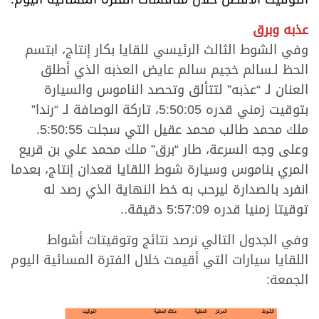
عذبه وبرق
وفي الشوط الثالث الرئيسي للقايا بكار إنتاج، ابتسم
الحظ لـسالم خجيم سالم عايض العذبه الذي أطلق
العنان لـ “عذبه” لتتألق وتحصد الناموس والسيارة
بتوقيت زمني قدره 5:50:05، تاركة الوصافة لـ “رندا”
ملك محمد طالب محمد عقيل التي سجلت 5:50:55.
وعلى وجه السرعة، طار “برق” ملك محمد علي بن قريع
المري بناموس وسيارة شوط اللقايا قعدان إنتاج، بعدما
انفرد بالصدارة ليرحب به خط النهاية الذي رصد له
توقيتا زمنيا قدره 5:57:09 دقيقة..
وفي الجدول التالي نرصد نتائج وتوقيتات أشواط
اللقايا سيارات التي أقيمت خلال الفترة المسائية اليوم
الجمعة: