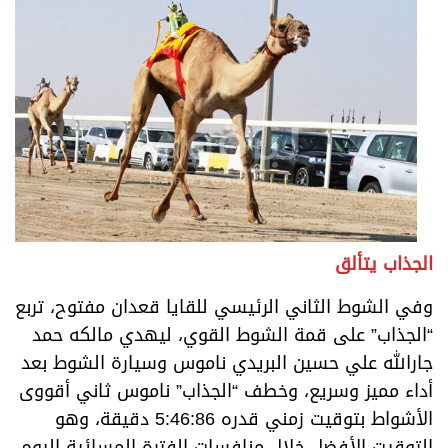
الجذاب يتألق
وفي الشوط الثاني الرئيسي للقايا قعدان مفتوح، تربع
“الجذاب” على قمة الشوط القوي، ليهدي مالكه حمد
جارالله علي حسين البريدي ناموس وسيارة الشوط بعد
أداء مميز وسريع، وخطف “الجذاب” ناموس ثاني أقووى
الأشواط بتوقيت زمني قدره 5:46:86 دقيقة، وهو
التوقيت الأفضل خلال منافسات الفترة المسائية اليوم.