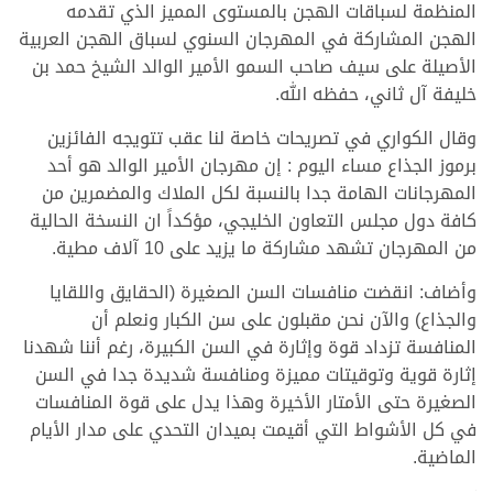
المنظمة لسباقات الهجن بالمستوى المميز الذي تقدمه
الهجن المشاركة في المهرجان السنوي لسباق الهجن العربية
الأصيلة على سيف صاحب السمو الأمير الوالد الشيخ حمد بن
خليفة آل ثاني، حفظه الله.
وقال الكواري في تصريحات خاصة لنا عقب تتويجه الفائزين
برموز الجذاع مساء اليوم : إن مهرجان الأمير الوالد هو أحد
المهرجانات الهامة جدا بالنسبة لكل الملاك والمضمرين من
كافة دول مجلس التعاون الخليجي، مؤكداً ان النسخة الحالية
من المهرجان تشهد مشاركة ما يزيد على 10 آلاف مطية.
وأضاف: انقضت منافسات السن الصغيرة (الحقايق واللقايا
والجذاع) والآن نحن مقبلون على سن الكبار ونعلم أن
المنافسة تزداد قوة وإثارة في السن الكبيرة، رغم أننا شهدنا
إثارة قوية وتوقيتات مميزة ومنافسة شديدة جدا في السن
الصغيرة حتى الأمتار الأخيرة وهذا يدل على قوة المنافسات
في كل الأشواط التي أقيمت بميدان التحدي على مدار الأيام
الماضية.
.