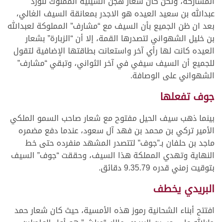
المشاركة، ولكن كان شعار هجن السيلية المملوك للورد
عبدالله بن سعيد العيده هو الاجدر بمعانقة السيف الغالي،
بعد ان ظن الجميع بأن السيف مع “مشارف” المملوكة لعبدالله
بن خليل الشهواني لتصدرها القمة، إلا أن “الزبارة” بشعار
العيده كانت لها رأي آخر واستعانت بطاقتها الإضافية لتقول
للجميع أن السيف سيفي في آخر الثواني، وتبقي “مشارف”
الشهواني على الوصافة.
جوف تفعلها
بينما ذهب سيف الحيل مفتوح مع شعار صاحب السمو الملكي
الأمير تركي بن محمد بن فهد آل سعود، عندما دفع مضمره
ماجد بن حلفان بـ”جوف” لتتصدر المشهد منفرده حتى خط
النهاية وتهدي المملكة هذا السيف، وحققت “جوف” السيف
بتوقيت زمني قدره 9.35.79 دقائق.
البريدي يخطف
افتتح أبناء الشحانية رموز هذه الأمسية، حيث كان شعار حمد