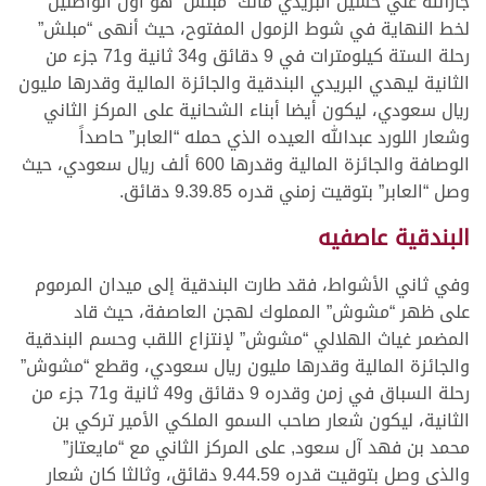
جارالله علي حسين البريدي مالك “مبلش” هو أول الواصلين
لخط النهاية في شوط الزمول المفتوح، حيث أنهى “مبلش”
رحلة الستة كيلومترات في 9 دقائق و34 ثانية و71 جزء من
الثانية ليهدي البريدي البندقية والجائزة المالية وقدرها مليون
ريال سعودي، ليكون أيضا أبناء الشحانية على المركز الثاني
وشعار اللورد عبدالله العيده الذي حمله “العابر” حاصداً
الوصافة والجائزة المالية وقدرها 600 ألف ريال سعودي، حيث
وصل “العابر” بتوقيت زمني قدره 9.39.85 دقائق.
البندقية عاصفيه
وفي ثاني الأشواط، فقد طارت البندقية إلى ميدان المرموم
على ظهر “مشوش” المملوك لهجن العاصفة، حيث قاد
المضمر غياث الهلالي “مشوش” لإنتزاع اللقب وحسم البندقية
والجائزة المالية وقدرها مليون ريال سعودي، وقطع “مشوش”
رحلة السباق في زمن وقدره 9 دقائق و49 ثانية و71 جزء من
الثانية، ليكون شعار صاحب السمو الملكي الأمير تركي بن
محمد بن فهد آل سعود, على المركز الثاني مع “مايعتاز”
والذي وصل بتوقيت قدره 9.44.59 دقائق، وثالثا كان شعار