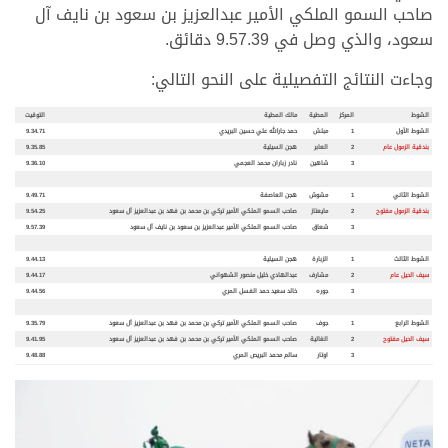
صاحب السمو الملكي الأمير عبدالعزيز بن سعود بن نايف آل
سعود، والذي وصل في 9.57.39 دقائق.
وجاءت النتائج التفصيلية على النحو التالي:
الشوط
المركز
المطية
مالك المطية
التوقيت
الشوط الأول
1
مبلش
حمد جارالله علي حسين البريدي
9.34.71
بندقية الزمول عام
2
العابر
هجن السيلية
9.35.85
3
شاهين
نادر زباران محمد العجمي
9.36.10
الشوط الثاني
1
مشوش
هجن العاصفة
9.49.71
بندقية الزمول مفتوح
2
مايعتاز
صاحب السمو الملكي الأمير تركي بن محمد بن فهد بن عبدالعزيز آل سعود
9.54.25
3
شعاق
صاحب السمو الملكي الأمير عبدالعزيز بن سعود بن نايف آل سعود
9.57.39
الشوط الثالث
1
الزبارة
هجن السيلية
9.44.13
سيف الحيل عام
2
مشارف
عبدالهادي خليل منصور الشهواني
9.44.17
3
جوره
خالد سعيد حمد الفسل المري
9.44.56
الشوط الرابع
1
جوف
صاحب السمو الملكي الأمير تركي بن محمد بن فهد بن عبدالعزيز آل سعود
9.35.79
سيف الحيل مفتوح
2
الغالية
صاحب السمو الملكي الأمير تركي بن محمد بن فهد بن عبدالعزيز آل سعود
9.41.95
3
اوتار
سالم محمد البريص المري
9.48.88