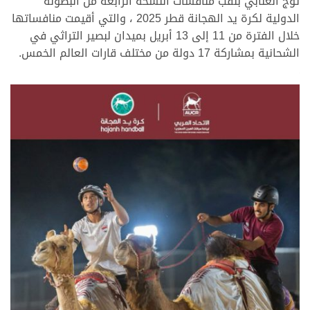
توج العنابي بلقب منافسات النسخة الرابعة من البطولة
الدولية لكرة يد الهجانة قطر 2025 ، والتي أقيمت منافساتها
خلال الفترة من 11 إلى 13 أبريل بميدان لبصير التراثي في
الشحانية بمشاركة 17 دولة من مختلف قارات العالم الخمس.
.