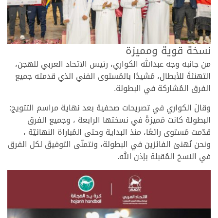
نسخة قوية ومميزة
من جانبه وجه عبدالله الكواري، رئيس الاتحاد العربي للهجن،
التهنئةَ للأبطال، مُشيدًا بالمُستوى الفني الذي قدمته جميع
الفرق المُشاركة في البطولة.
وقالَ الكواري في تصريحات صحفية بعد نهاية مراسم التتويج:
البطولة كانت مُميزةً في نسختها الرابعة ، وجميع الفرق
قدّمت مُستوى رائعًا، منذ البداية وحتى المُباراة النهائيّة ،
ونحن نُهنئ الفائزين في البطولة، ونتمنّى التوفيقَ لكل الفرق
في النسخ المُقبلة بإذن الله.