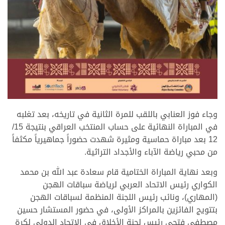
.
وجاء فوز العنابي باللقب للمرة الثانية في تاريخه، بعد تغلبه
في المباراة النهائية على حساب المنتخب العراقي بنتيجة 15/
12 بعد مباراة حماسية ومثيرة شهدت حضوراً جماهيرياً مكثفاً
من محبي رياضة الآباء والأجداد التراثية.
وبعد نهاية المباراة الختامية قام سعادة عبد الله بن محمد
الكواري رئيس الاتحاد العربي لرياضة سباقات الهجن
(المهاري)، ونائب رئيس اللجنة المنظمة لسباقات الهجن
بتتويج الفائزين بالمراكز الأولى، في حضور المستشار حسين
مصطفي فتحي رئيس لجنة الأخلاق في الاتحاد الدولي لكرة