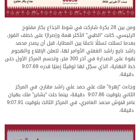
.
ومن بين 28 بكرة شاركت في شوط الجذاع بكار مفتوح
الرئيسي، كانت “الظبي” الأكثر همة وإصرارًا على خطف الفوز،
بعدما تسللت تسللًا ناعمًا بين المطايا، قبل أن يصدر محمد
راشد نايع راشد الغفلي الأوامر لها، لتعلن الإقلاع والهجوم
بقوة على الصدارة في آخر 300 متر، وتحسم المركز الأول حتى
خط النهاية، الذي سجّل لها توقيتًا زمنيًا قدره 9:07.69
دقيقة.
وجاءت “زهرة” ملك علي حمد علي راشد مقارح، في المركز
الثاني بتوقيت 9:07.86 دقيقة، بينما حلت “بشاير” ملك بهيان
عامر قنوش محمد العامري، في المركز الثالث بتوقيت 9:07.91
دقيقة.
.