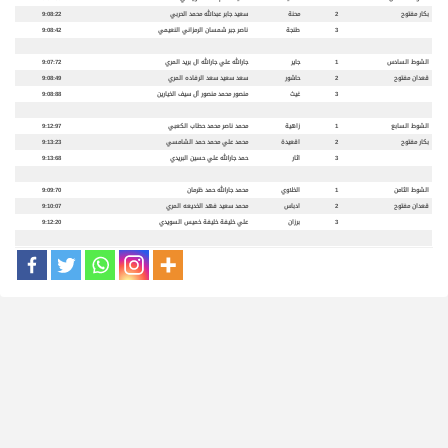
بكار مفتوح
2
محنة
سعيد جابر عبدالله محمد الحربي
9:08:22
3
طنجة
ناصر جبر شمسان الرمزاني النعيمي
9:08:42
الشوط السادس
1
جاير
جارالله علي جارالله ال بريد المري
9:07:72
قعدان مفتوح
2
حاشور
سعد سعيد سعد الرفاده المري
9:08:49
3
غيث
منصور محمد منصور آل سيف الخيارين
9:08:88
الشوط السابع
1
زاهية
محمد ناصر محمد حطاب الكعبي
9:12:97
بكار مفتوح
2
اقعيدة
محمد علي محمد حمد الشامسي
9:13:23
3
اثار
حمد جارالله علي حسين البريدي
9:13:68
الشوط الثامن
1
الخلاوي
محمد جارالله حمد ظرمان
9:09:70
قعدان مفتوح
2
ادباس
محمد سعيد فهد الخديعه المري
9:10:07
3
برزان
علي خليفة خليفة خميس السويدي
9:12:20