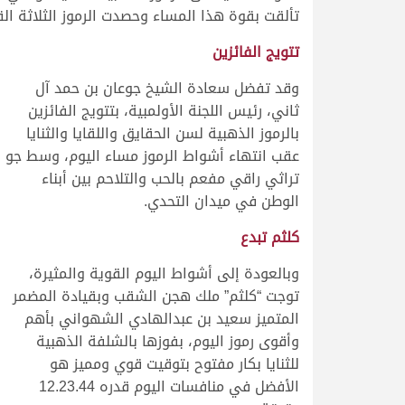
تألقت بقوة هذا المساء وحصدت الرموز الثلاثة الق
تتويج الفائزين
وقد تفضل سعادة الشيخ جوعان بن حمد آل
ثاني، رئيس اللجنة الأولمبية، بتتويج الفائزين
بالرموز الذهبية لسن الحقايق واللقايا والثنايا
عقب انتهاء أشواط الرموز مساء اليوم، وسط جو
تراثي راقي مفعم بالحب والتلاحم بين أبناء
الوطن في ميدان التحدي.
كلثم تبدع
وبالعودة إلى أشواط اليوم القوية والمثيرة،
توجت “كلثم” ملك هجن الشقب وبقيادة المضمر
المتميز سعيد بن عبدالهادي الشهواني بأهم
وأقوى رموز اليوم، بفوزها بالشلفة الذهبية
للثنايا بكار مفتوح بتوقيت قوي ومميز هو
الأفضل في منافسات اليوم قدره 12.23.44