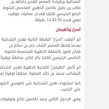
الشحانية وبقيادة المضمر القدير جارالله بن
طالب بن عقيل بالخنجر الذهبي المخصص للشوط
الرابع الرئيسي للثنايا قعدان عمانيات بتوقيت
زمني قدره 12.42.50 دقيقة.
أسرار وكهرمان
ثم أضافت “أسرار” النقطة الثانية لهجن الشحانية
بعدما قادها المضمر الشاب جابر بن سالم بن
فاران للفوز بالشلفة الذهبية المخصصة للشوط
الخامس الرئيسي للثنايا بكار إنتاج، محققةً توقيتاً زمنياً قدره 8
ثم أكمل “كهرمان” الثلاثية الذهبية لهجن الشحانية
المشاغب محمد بن خالد العطية، محققاً توقيتاً زمنياً قدره 46.80
كما استحوذت هجن الشحانية على ناموسي الشوطين 
على الترتيب.
وفي الجدول التالي نرصد تفاصيل نتائج وتوقيتات 