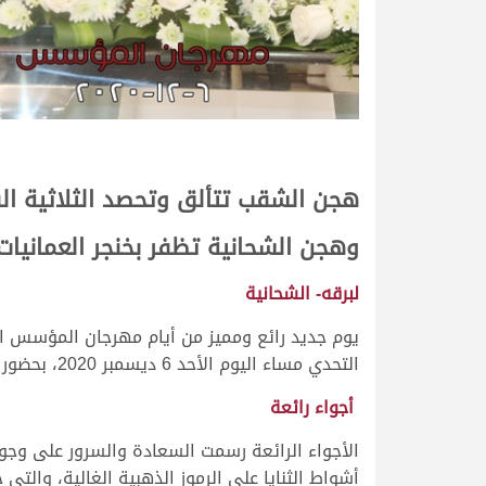
هجن الشقب تتألق وتحصد الثلاثية الق
وهجن الشحانية تظفر بخنجر العمانيات 
لبرقه- الشحانية
يوم جديد رائع ومميز من أيام مهرجان المؤسس ال
التحدي مساء اليوم الأحد 6 ديسمبر 2020، بحضور وتشريف سعادة الشيخ جوعان بن حمد آل ثاني، رئيس اللجنة الأولمبية القطرية.
أجواء رائعة
الأجواء الرائعة رسمت السعادة والسرور على وجوه
أشواط الثنايا على الرموز الذهبية الغالية، والت