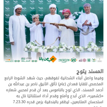
.
المسند يتوج
وفيما واصل أبناء الشحانية تفوقهم، حيث شهد الشوط الرابع
المخصص للقايا قعدان (عام) تألق الأنيق ناصر بن عبدالله بن
أحمد المسند، الذي توج بالناموس بعد أن قدم لمحبي شعاره
«كشمير»، الذي أبدع وأمتع وقدم أداءً استثنائيًا نال به
استحسان المتابعين، ليظفر بالبندقية بزمن قدره 7.23.30