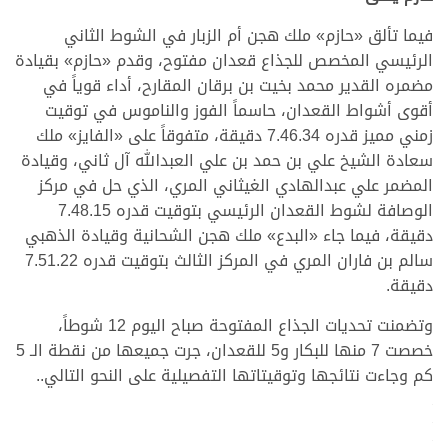
فيما تألق «حازم» ملك هجن أم الزبار في الشوط الثاني
الرئيسي المخصص للجذاع قعدان مفتوح، وقدم «حازم» بقيادة
مضمره القدير محمد بخيت بن برقان المقارح، أداء قوياً في
أقوى أشواط القعدان، حاسماً الفوز والناموس في توقيت
زمني مميز قدره 7.46.34 دقيقة، متفوقاً على «الفايز» ملك
سعادة الشيخ علي بن حمد بن علي العبدالله آل ثاني، وقيادة
المضمر علي عبدالهادي الغيثاني المري، الذي حل في مركز
الوصافة لشوط القعدان الرئيسي بتوقيت قدره 7.48.15
دقيقة، فيما جاء «البدع» ملك هجن الشحانية وقيادة الذهبي
سالم بن فاران المري في المركز الثالث بتوقيت قدره 7.51.22
دقيقة.
وتضمنت تحديات الجذاع المفتوحة صباح اليوم 12 شوطاً،
خصصت 7 منها للبكار و5 للقعدان، جرت جميعها من نقطة الـ 5
كم وجاءت نتائجها وتوقيتاتها التفصيلية على النحو التالي..
.
.
.