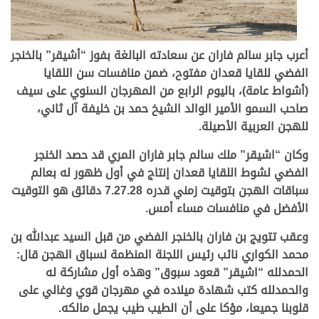
أعرب جابر سالم فاران عن سعادته البالغة بفوز “أشيقر” بالخنجر
الفضي للقايا قعدان مفتوح، ضمن منافسات سن اللقايا
(أشواط عامة)، باليوم الرابع من المهرجان السنوي على سيف
صاحب السمو الأمير الوالد الشيخ حمد بن خليفة آل ثاني،
للهجن العربية الأصيلة.
وكان “اشيقر” ملك سالم جابر فاران المري قد حصد الخنجر
الفضي لشوط اللقايا قعدان إنتاج في أول ظهور له بعالم
سباقات الهجن بتوقيت زمني قدره 7.27.28 دقائق هو التوقيت
الأفضل في منافسات مساء أمس.
وعقب تتويج بن فاران بالخنجر الفضي من قبل السيد عبدالله بن
محمد الكواري نائب رئيس اللجنة المنظمة لسباق الهجن قال:
الحمدلله “اشيقر” قعود سبوق” وهذه أول مشاركة له
والحمدلله كتب شهادة ميلاده في مهرجان قوي وغالي على
قلوبنا جميعا، مؤكا على أن الطيب طيب يجمل مالكه.