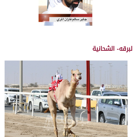
لبرقه- الشحانية