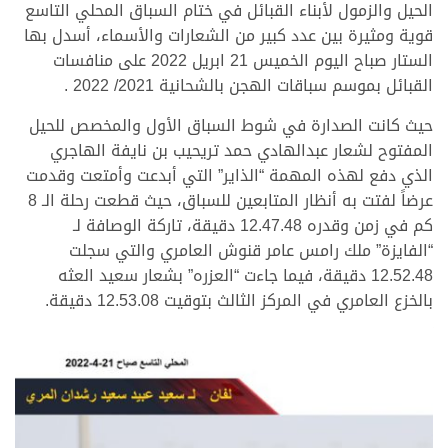
الحيل والزمول لأبناء القبائل في ختام السباق المحلي التاسع
قوية ومثيرة بين عدد كبير من الشعارات والأسماء، أسدل بها
الستار صباح اليوم الخميس 21 ابريل 2022 على منافسات
القبائل بموسم سباقات الهجن بالشحانية 2021/ 2022 .
حيث كانت الصدارة في شوط السباق الأول والمخصص للحيل
المفتوح لشعار عبدالهادي حمد تريحيب بن نايفة الهاجري
الذي دفع لهذه المهمة “الذاير” التي أبدعت وأمتعت وقدمت
عرضاً لفتت به أنظار المتابعين للسباق، حيث قطعت رحلة الـ 8
كم في زمن وقدره 12.47.48 دقيقة، تاركة الوصافة لـ
“الفايزة” ملك رامس عامر قنوش العامري والتي سجلت
12.52.48 دقيقة، فيما جاءت “العزره” بشعار سعيد العثه
بالخزع العامري في المركز الثالث بتوقيت 12.53.08 دقيقة.