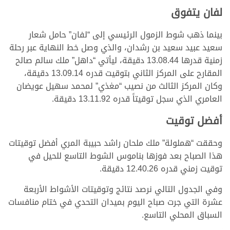
لفان يتفوق
بينما ذهب شوط الزمول الرئيسي إلى “لفان” حامل شعار
سعيد عبيد سعيد بن رشدان، والذي وصل خط النهاية عبر رحلة
زمنية قدرها 13.08.44 دقيقة، ليأتي “داهل” ملك سالم صالح
المقارح على المركز الثاني بتوقيت قدره 13.09.14 دقيقة،
وكان المركز الثالث من نصيب “مغذي” لمحمد سهيل عويضان
العامري الذي سجل توقيتاً قدره 13.11.92 دقيقة.
أفضل توقيت
وحققت “هملولة” ملك ملحان راشد حبيبة المري أفضل توقيتات
هذا الصباح بعد فوزها بناموس الشوط التاسع للحيل في
توقيت زمني قدره 12.40.26 دقيقة.
وفي الجدول التالي نرصد نتائج وتوقيتات الأشواط الأربعة
عشرة التي جرت صباح اليوم بميدان التحدي في ختام منافسات
السباق المحلي التاسع.