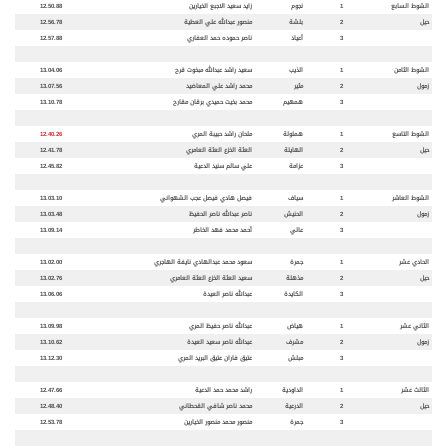
الشوط السابع
1
نجوم
زايد سعيد الاجبع الخيارين
12.50.88
حيل
2
بلشة
منصور عبدالله علي العطية
12.56.78
3
أعياد
ناصر حموده حمد العفاري
12.57.88
الشوط الثامن
1
الذيب
سعيد راشد عبدالله مبخوت قرح
13.04.06
زمول
2
مثير
محمد راشد علي المعاضيد
13.07.56
3
همهيم
محمد بخيت حميدي برقان مقارح
13.10.78
الشوط التاسع
1
هملولة
ملحان راشد حبيبة المري
12.40.26
حيل
2
الهايلة
العثة الخزع العثة العامري
12.41.78
3
عزامة
علي سالم سنيد الدعية
12.45.82
الشوط العاشر
1
سياف
فيصل هادي فيصل عجب الشهواني
13.03.10
زمول
2
الحنيش
ناصر عبدالله ناصر الحفيظ
13.03.48
3
عالي
أحمد محمد فهد الخاطر
13.09.14
الحادي عشر
1
جمرة
سعود محمد عبدالهادي نايفة الهاجري
13.02.00
حيل
2
مذهلة
سعيد العثة الخزع العثة العامري
13.02.76
3
الكايدة
عبدالله ناصر العيدة
13.06.06
الثاني عشر
1
هياض
عبدالله ناصر حفيظ المري
13.09.98
زمول
2
مشرف
عبدالله ناصر سعيد العيدة
13.10.62
3
مبلش
عتيق فاران عتيق البريد المري
13.12.30
الثالث عشر
1
الداودية
راشد محمد حمد الدعية
12.47.66
حيل
2
الدرعية
محمد ناصر شافي القحطاني
12.48.40
3
جمرة
منصور محمد منصور الخيارين
12.53.78