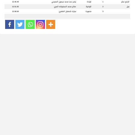
الرابع عشر
1
قيادة
ياسر حمد محمد سبعين المحرمي
12.40.40
حيل
2
الواعية
صالح محمد السندوانه المري
12.51.92
3
منصورة
مبارك شعفان العامري
12.58.50