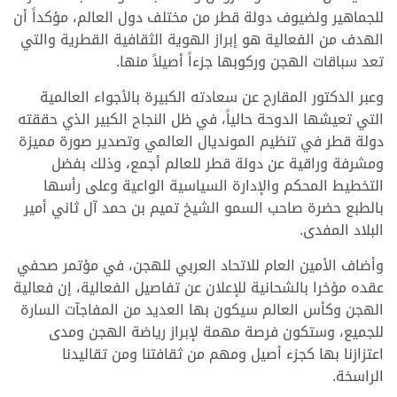
للجماهير ولضيوف دولة قطر من مختلف دول العالم، مؤكداً أن
الهدف من الفعالية هو إبراز الهوية الثقافية القطرية والتي
تعد سباقات الهجن وركوبها جزءاً أصيلاً منها.
وعبر الدكتور المقارح عن سعادته الكبيرة بالأجواء العالمية
التي تعيشها الدوحة حالياً، في ظل النجاح الكبير الذي حققته
دولة قطر في تنظيم المونديال العالمي وتصدير صورة مميزة
ومشرفة وراقية عن دولة قطر للعالم أجمع، وذلك بفضل
التخطيط المحكم والإدارة السياسية الواعية وعلى رأسها
بالطبع حضرة صاحب السمو الشيخ تميم بن حمد آل ثاني أمير
البلاد المفدى.
وأضاف الأمين العام للاتحاد العربي للهجن، في مؤتمر صحفي
عقده مؤخرا بالشحانية للإعلان عن تفاصيل الفعالية، إن فعالية
الهجن وكأس العالم سيكون بها العديد من المفاجآت السارة
للجميع، وستكون فرصة مهمة لإبراز رياضة الهجن ومدى
اعتزازنا بها كجزء أصيل ومهم من ثقافتنا ومن تقاليدنا
الراسخة.