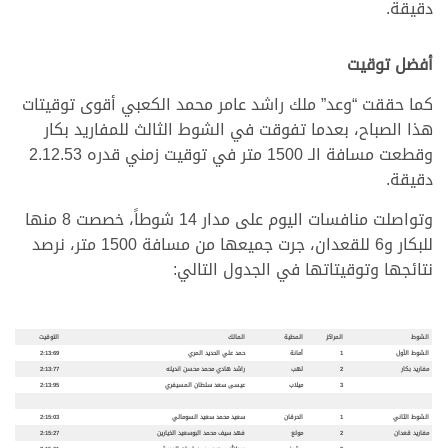
دقيقة.
أفضل توقيت
كما حققت “وعد” ملك راشد عامر محمد الكعبي أقوى توقيتات
هذا الصباح، بعدما تفوقت في الشوط الثالث للمفاريد بكار
وقطعت مسافة الـ 1500 متر في توقيت زمني قدره 2.12.53
دقيقة.
وتواصلت منافسات اليوم على مدار 14 شوطاً، خصصت 8 منها
للبكار و6 للقعدان، جرت جميعها من مسافة 1500 متر، نرصد
نتائجها وتوقيتاتها في الجدول التالي:
الشوط
المراكز
المطية
المالك
التوقيت
الشوط الأول
1
أمانة
حمد علي الحديد المري
2:13:69
مفاريد بكار
2
لهب
راشد هادي محمد محسن انديله
2:13:77
3
ميلاب
عيسى سعد سلطان المسيفري
2:13:95
الشوط الثاني
1
الحرقان
سعيد محمد سعيد السومالي
2:15:03
مفاريد قعدان
2
مولع
فهد سيف محمد البوسعيد الخيارين
2:15:27