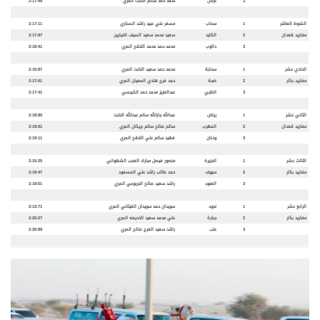
3
غزلان
سعد حمد سالم النابت المري
2:17:49
الشوط العاشر
1
سحاب
مسفر علي عبيد راشد السناري
2:17:11
مفاريد قعدان
2
الكايد
سعيد محمد سعيد السيف الخيارين
2:17:87
3
دالوب
محمد حمد محمد اللنقح المري
2:18:41
الحادي عشر
1
سحابة
محمد حمد سعيد النابت المري
2:15:87
مفاريد بكار
2
ضجة
حمد فرج هادي المعيان المري
2:17:01
3
الظبي
عبدالعزيز محمد حمد الكبيسي
2:17:41
الثاني عشر
1
رياض
عبدالله جارالله سالم عبدالله النابت
2:18:85
مفاريد قعدان
2
المهرب
سالم صالح سالم بريكان المري
2:19:01
3
وذنان
فهيد سالم علي اللنقح المري
2:19:11
الثالث عشر
1
الجزيرة
منصور فيصل مبارك العجب الشهواني
2:15:25
مفاريد بكار
2
سيوف
حمد طالب راشد علي المسعود
2:19:47
3
العنود
راشد سعيد صالح الجربوعي المري
2:19:51
الرابع عشر
1
نجود
سويدان حمد سويدان الغيثاني المري
2:13:71
مفاريد بكار
2
جبارة
علي محمد سعيد الخديعه المري
2:20:27
3
عتب
راشد سعيد العرج صالح المري
2:20:89