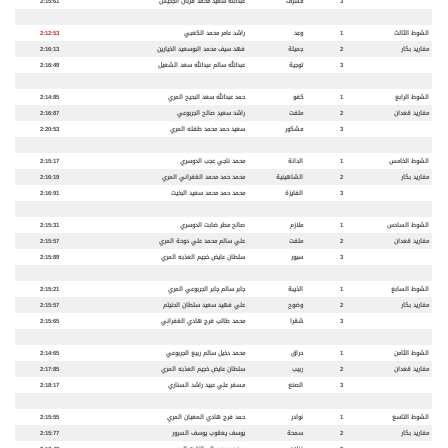
3
مشرف
عبدالله سعيد محمد قربان الجحيش
2:15:61
الشوط الثالث
1
وعد
راشد عامر محمد الكعبي
2:12:53
مفاريد بكار
2
جميلة
فهد سيف محمد البوسعيد الخيارين
2:16:13
3
توجية
عبدالله سالم عبدالله سعد الشعيل
2:16:49
الشوط الرابع
1
كفو
حمد عبدالله سعد البحيح المري
2:14:85
مفاريد قعدان
2
ملفت
راشد سعيد صالح الجربوعي
2:16:87
3
مشكور
سعيد حمد محمد طفله المري
2:20:53
الشوط الخامس
1
الدانة
محمد ناجي عجب الدوسري
2:15:17
مفاريد بكار
2
الشاهينية
محمد حمد محمد الغفراني المري
2:16:19
3
الفايزة
محمد حمد محمد سعيد البخيت
2:16:91
الشوط السادس
1
ملازم
صالح مطر ضابت الدوسري
2:15:31
مفاريد قعدان
2
ملفت
علي سالم محمد علي دوحة المري
2:15:57
3
سيور
سلطان عايض خجيم العذبه المري
2:15:89
الشوط السابع
1
الذيبة
جابر سالم جابر الجربوعي المري
2:15:21
مفاريد بكار
2
وضوح
علي فهيد سعيد سلطان الحنيتم
2:15:57
3
شقرا
محمد طالب فرج هادي الغفراني
2:15:65
الشوط الثامن
1
حراق
محمد دخيل سالم ربيع الجربوعي
2:14:65
مفاريد قعدان
2
ربيب
سلطان عايض خجيم العذبه المري
2:17:85
3
الصنع
مسفر علي عبيد راشد السناري
2:18:17
الشوط التاسع
1
نوادر
حمد فرج هادي المعيان المري
2:15:55
مفاريد بكار
2
سمحة
يوسف يعقوب يوسف السرور
2:15:77