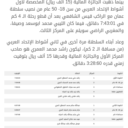
بينما ذهبت الجائزة المالية (15 ألف ريال) المخصصة لأول
أشواط الإتحاد العربي من سن 18- 50 عام من نصيب سلطنة
عمان مع الراكب قيس الشافعي بعد أن قطع رحلة الـ 4 كم
في 7:43:01 دقائق، فيما كان الليبي محمد ابوسعد وصيفا،
والمغربي الراضي سويلم على المركز الثالث.
وعاد أبناء السلطنة مرة أخرى في ثاني أشواط الإتحاد العربي
(من مسافة الـ 2 كم)، ليكون راشد محمد العمري هو صاحب
المركز الأول والجائزة المالية وقدرها 15 ألف ريال بتوقيت
زمني قدره 3:28:60 دقائق.
الشوط
المراكز
المالك
التوقيت
الشوط الأول
1
راشد علي محمد الصعاق المري
7:04:04
من
18- 45
عام
2
راشد حمد محمد الحسناء المري
7:04:08
مسافة
4
كم
3
ناصر حمد مبارك الشايق الشهواني
7:05:01
للقطريين فقط
4
راشد زيد راشد زيد انديله
5
راشد هادي راشد هادي القرح
الشوط الثاني
1
عبدالله سالم محمد الصعاق المري
6:57:08
من
18- 45
عام
2
حزام محمد حزام انديله المري
6:59:07
مسافة
4
كم
3
علي حزام عبدالله راشد انديله
7:07:06
للقطريين فقط
4
عبيد حمد صالح السنيد المري
5
فيصل عبدالله راشد عبدالله قرح