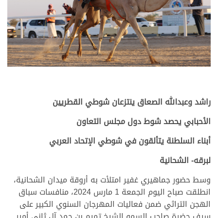
راشد وعبدالله الصعاق ينتزعان شوطي القطريين
الأحبابي يحصد شوط دول مجلس التعاون
أبناء السلطنة يتألقون في شوطي الإتحاد العربي
لبرقه- الشحانية
وسط حضور جماهيري غفير امتلأت به أروقة ميدان الشحانية،
انطلقت صباح اليوم الجمعة 1 مارس 2024، منافسات سباق
الهجن التراثي ضمن فعاليات المهرجان السنوي الكبير على
سيف حضرة صاحب السمو الشيخ تميم بن حمد آل ثاني أمير