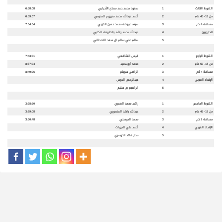
الشوط الثالث
1
سعود محمد حمد مصلح الأحبابي
6:58:08
من
18- 45
عام
2
أحمد عبدالله محمد محيروم المحرمي
6:59:07
مسافة
4
كم
3
سيف عويضه محمد حسن الكربي
7:04:04
للخليجيين
4
عبدالله محمد راشد بالظبيعة الكتبي
5
سالم علي سالم ال سعد القحطاني
الشوط الرابع
1
قيس الشافعي
7:43:01
من
18- 50
عام
2
محمد أبوسعيد
8:37:04
مسافة
4
كم
3
الراضي سويلم
8:49:06
الإتحاد العربي
4
عبدالرحمن الدوس
5
ابراهيم بن سليم
الشوط الخامس
1
راشد محمد العمري
3:28:60
من
18- 45
عام
2
عبدالله راشد المنصوري
3:29:08
مسافة
2
كم
3
محمد الحوسني
3:30:48
الإتحاد العربي
4
أحمد علي الحيوات
5
مطر فهد الدوسري