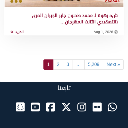
ش5 رهوة لـ محمد طحنون جابر الجبران المرى
(التمهيدي الثالث المهرجان…
Aug 1, 2026
المزيد
1
2
3
…
5,209
Next »
تابعنا