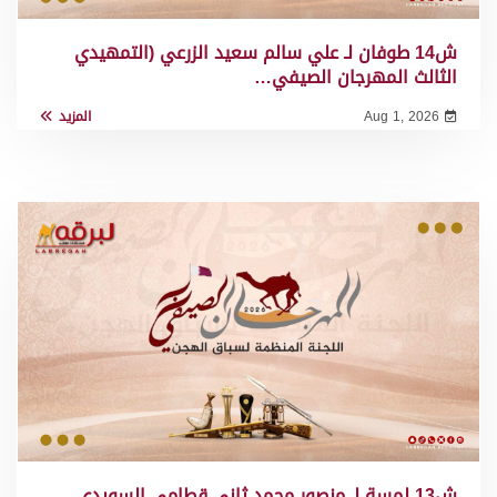
ش14 طوفان لـ علي سالم سعيد الزرعي (التمهيدي
الثالث المهرجان الصيفي…
Aug 1, 2026
المزيد
ش13 لمسة لـ منصور محمد ثاني قطامي السويدي