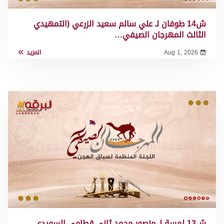
ش14 طوفان لـ علي سالم سعيد الزرعي (التمهيدي
الثالث المهرجان الصيفي…
Aug 1, 2026
المزيد
ش13 لمسة لـ منصور محمد ثاني قطامي السويدي