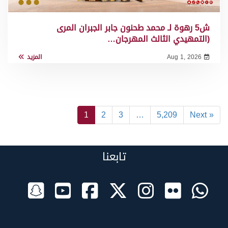
ش5 رهوة لـ محمد طحنون جابر الجبران المرى
(التمهيدي الثالث المهرجان…
Aug 1, 2026
المزيد
1
2
3
…
5,209
Next »
تابعنا