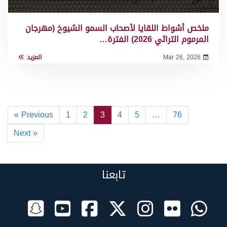
ملخص أشواط اللقايا لأصحاب السمو الشيوخ (مهرجان
المرموم التراثي 2026) الفترة…
Mar 26, 2026
المزيد
« Previous
1
2
3
4
5
…
76
Next »
تابعنا