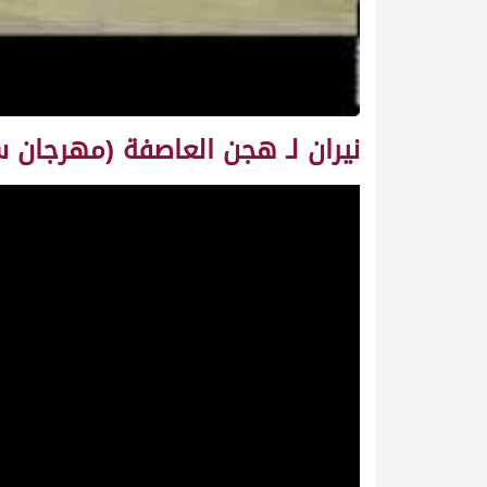
نيران لـ هجن العاصفة (مهرجان سمو الأمير 28-04-2010) السيف الذهبي